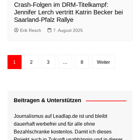
Crash-Folgen im DRM-Titelkampf:
Jennifer Lerch vertritt Katrin Becker bei
Saarland-Pfalz Rallye
Erik Resch
7. August 2025
Seitennummerierung
1
2
3
…
8
Weiter
der
Beiträge
Beitragen & Unterstützen
Journalismus auf Leadlap.de ist und bleibt
dauerhaft werbefrei und für alle ohne
Bezahlschranke kostenlos. Damit ich dieses
Projekt auch in Zukunft unabhängig und in dieser