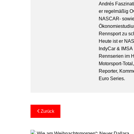
Andrés Faszinati
er regelmäßig O
NASCAR- sowie 
Ökonomiestudiu
Rennsport zu sc
Heute ist er NA
IndyCar & IMSA l
Rennserien im Hi
Motorsport-Total
Reporter, Komm
Euro Series.
Beitragsnavigation
Zurück