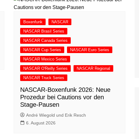
Boxenfunk
NASCAR
NASCAR Brasil Series
NASCAR Canada Series
NASCAR Cup Series
NASCAR Euro Series
NASCAR Mexico Series
NASCAR O'Reilly Series
NASCAR Regional
NASCAR Truck Series
NASCAR-Boxenfunk 2026: Neue
Prozedur bei Cautions vor den
Stage-Pausen
André Wiegold und Erik Resch
6. August 2026