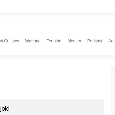
of Outlaws
Wertung
Termine
Medien
Podcast
And
 Cars
NASCAR Cup Series
NASCAR Cup Series
Fotos
Spotify
Bei
ate Models
NASCAR Euro V8GP
NASCAR O’Reilly Series
Videos
Apple
NASCAR Euro OPEN
NASCAR Truck Series
Podcast.de
IndyCar
NASCAR Euro Series
Amazon
V8 Oval Series
IndyCar
YouTube
V8 Oval Series
Autospeedway
gold
WoO Sprint Car Series