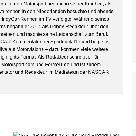
on für den Motorsport begann in seiner Kindheit, als
WoO Late Model Series
valrennen in den Niederlanden besuchte und abends
IndyCar-Rennen im TV verfolgte. Während seines
ms begann er 2014 als Hobby-Redakteur über den
hreiben und machte seine Leidenschaft zum Beruf.
SCAR-Kommentator bei Sportdigital1+ und begleitet
ive auf Motorvision+ – dazu kommen viele weitere
ghlights-Format. Als Redakteur schreibt er für
, Motorsport.com und Formel1.de und ist zudem
entator und Redakteur im Mediateam der NASCAR