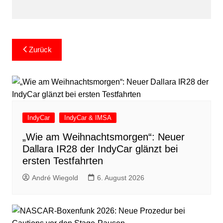
Beitragsnavigation
Zurück
IndyCar
IndyCar & IMSA
„Wie am Weihnachtsmorgen“: Neuer
Dallara IR28 der IndyCar glänzt bei
ersten Testfahrten
André Wiegold
6. August 2026