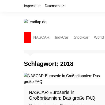
Zum
Impressum
Datenschutz
Inhalt
springen
NASCAR
IndyCar
Stockcar
World 
NASCAR Cup Series
Autospeedway
Sprint
NASCAR O’Reilly Series
Late Model
Dirt L
Schlagwort:
2018
NASCAR Truck Series
NASCAR Regional
NASCAR Euro Series
NASCAR Brasil Series
NASCAR-Euroserie in
NASCAR Canada Series
Großbritannien: Das große FAQ
NASCAR Mexico Series