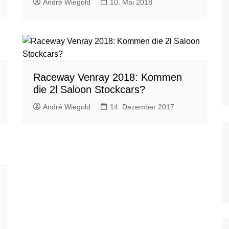
André Wiegold
10. Mai 2018
WoO Late Model Series
Raceway Venray 2018: Kommen
die 2l Saloon Stockcars?
André Wiegold
14. Dezember 2017