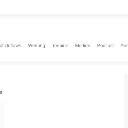
of Outlaws
Wertung
Termine
Medien
Podcast
And
 Cars
NASCAR Cup Series
NASCAR Cup Series
Fotos
Spotify
Bei
ate Models
NASCAR Euro V8GP
NASCAR O’Reilly Series
Videos
Apple
NASCAR Euro OPEN
NASCAR Truck Series
Podcast.de
IndyCar
NASCAR Euro Series
Amazon
V8 Oval Series
IndyCar
YouTube
V8 Oval Series
Autospeedway
WoO Sprint Car Series