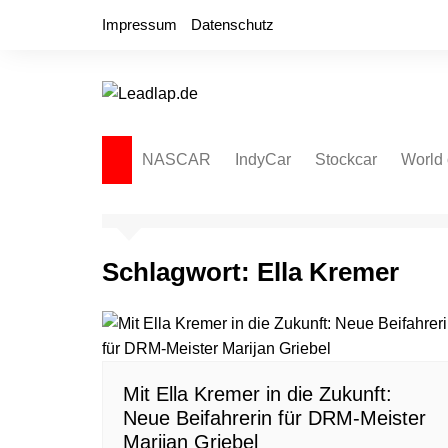
Zum
Impressum
Datenschutz
Inhalt
springen
NASCAR
IndyCar
Stockcar
World 
NASCAR Cup Series
Autospeedway
Sprint
NASCAR O’Reilly Series
Late Model
Dirt L
Schlagwort:
Ella Kremer
NASCAR Truck Series
NASCAR Regional
NASCAR Euro Series
NASCAR Brasil Series
Mit Ella Kremer in die Zukunft:
NASCAR Canada Series
Neue Beifahrerin für DRM-Meister
NASCAR Mexico Series
Marijan Griebel