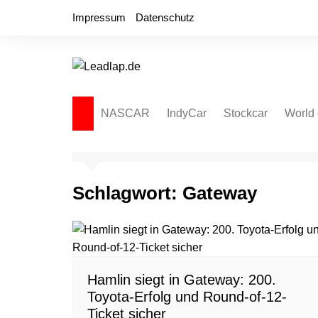
Zum
Impressum
Datenschutz
Inhalt
springen
NASCAR
IndyCar
Stockcar
World 
NASCAR Cup Series
Autospeedway
Sprint
NASCAR O’Reilly Series
Late Model
Dirt L
Schlagwort:
Gateway
NASCAR Truck Series
NASCAR Regional
NASCAR Euro Series
NASCAR Brasil Series
Hamlin siegt in Gateway: 200.
NASCAR Canada Series
Toyota-Erfolg und Round-of-12-
NASCAR Mexico Series
Ticket sicher