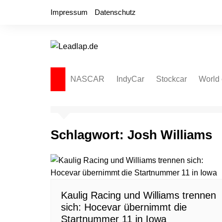
Zum
Impressum
Datenschutz
Inhalt
springen
NASCAR
IndyCar
Stockcar
World 
NASCAR Cup Series
Autospeedway
Sprint
NASCAR O’Reilly Series
Late Model
Dirt L
Schlagwort:
Josh Williams
NASCAR Truck Series
NASCAR Regional
NASCAR Euro Series
NASCAR Brasil Series
Kaulig Racing und Williams trennen
NASCAR Canada Series
sich: Hocevar übernimmt die
NASCAR Mexico Series
Startnummer 11 in Iowa