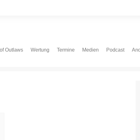
of Outlaws
Wertung
Termine
Medien
Podcast
And
 Cars
NASCAR Cup Series
NASCAR Cup Series
Fotos
Spotify
Bei
ate Models
NASCAR Euro V8GP
NASCAR O’Reilly Series
Videos
Apple
NASCAR Euro OPEN
NASCAR Truck Series
Podcast.de
IndyCar
NASCAR Euro Series
Amazon
V8 Oval Series
IndyCar
YouTube
V8 Oval Series
Autospeedway
WoO Sprint Car Series