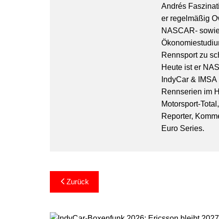
Andrés Faszinati
er regelmäßig O
NASCAR- sowie 
Ökonomiestudiu
Rennsport zu sc
Heute ist er NA
IndyCar & IMSA l
Rennserien im Hi
Motorsport-Total
Reporter, Komm
Euro Series.
Beitragsnavigation
Zurück