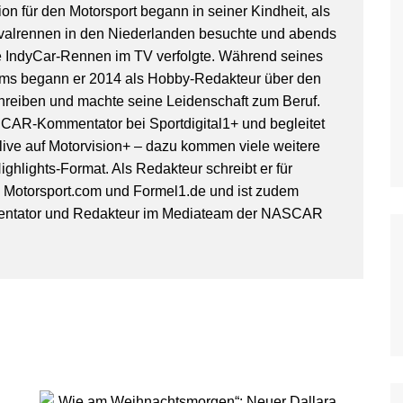
on für den Motorsport begann in seiner Kindheit, als
WoO Late Model Series
valrennen in den Niederlanden besuchte und abends
IndyCar-Rennen im TV verfolgte. Während seines
ms begann er 2014 als Hobby-Redakteur über den
hreiben und machte seine Leidenschaft zum Beruf.
SCAR-Kommentator bei Sportdigital1+ und begleitet
ive auf Motorvision+ – dazu kommen viele weitere
ghlights-Format. Als Redakteur schreibt er für
, Motorsport.com und Formel1.de und ist zudem
entator und Redakteur im Mediateam der NASCAR