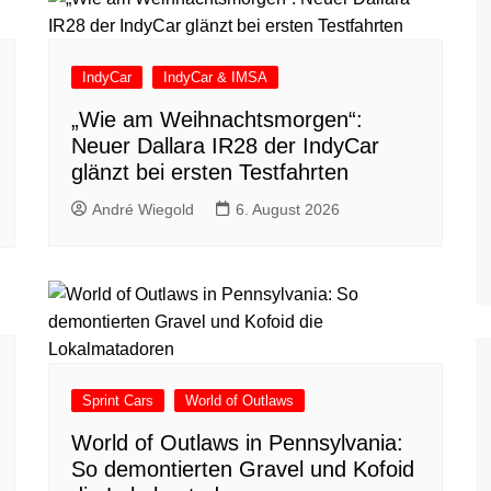
IndyCar
IndyCar & IMSA
„Wie am Weihnachtsmorgen“:
Neuer Dallara IR28 der IndyCar
glänzt bei ersten Testfahrten
André Wiegold
6. August 2026
Sprint Cars
World of Outlaws
World of Outlaws in Pennsylvania:
So demontierten Gravel und Kofoid