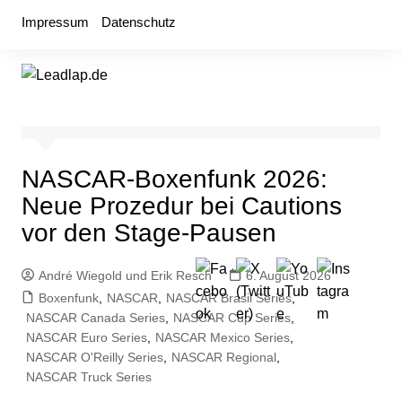
Zum
Impressum
Datenschutz
Inhalt
springen
NASCAR-Boxenfunk 2026:
Neue Prozedur bei Cautions
vor den Stage-Pausen
André Wiegold und Erik Resch
6. August 2026
Boxenfunk
,
NASCAR
,
NASCAR Brasil Series
,
NASCAR Canada Series
,
NASCAR Cup Series
,
NASCAR Euro Series
,
NASCAR Mexico Series
,
NASCAR O'Reilly Series
,
NASCAR Regional
,
NASCAR Truck Series