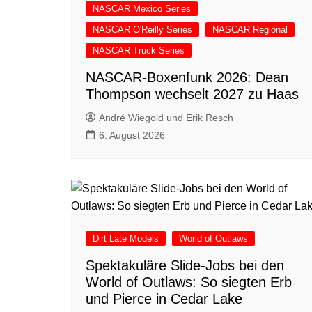
NASCAR Mexico Series
NASCAR O'Reilly Series
NASCAR Regional
NASCAR Truck Series
NASCAR-Boxenfunk 2026: Dean
Thompson wechselt 2027 zu Haas
André Wiegold und Erik Resch
6. August 2026
Dirt Late Models
World of Outlaws
Spektakuläre Slide-Jobs bei den
World of Outlaws: So siegten Erb
und Pierce in Cedar Lake