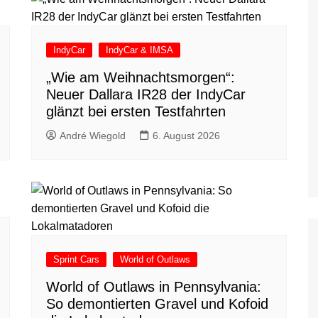
IndyCar
IndyCar & IMSA
„Wie am Weihnachtsmorgen“:
Neuer Dallara IR28 der IndyCar
glänzt bei ersten Testfahrten
André Wiegold
6. August 2026
Sprint Cars
World of Outlaws
World of Outlaws in Pennsylvania:
So demontierten Gravel und Kofoid