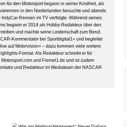
on für den Motorsport begann in seiner Kindheit, als
WoO Late Model Series
valrennen in den Niederlanden besuchte und abends
IndyCar-Rennen im TV verfolgte. Während seines
ms begann er 2014 als Hobby-Redakteur über den
hreiben und machte seine Leidenschaft zum Beruf.
SCAR-Kommentator bei Sportdigital1+ und begleitet
ive auf Motorvision+ – dazu kommen viele weitere
ghlights-Format. Als Redakteur schreibt er für
, Motorsport.com und Formel1.de und ist zudem
entator und Redakteur im Mediateam der NASCAR