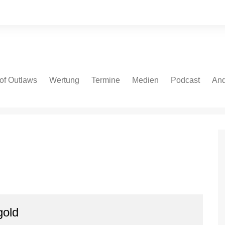
of Outlaws
Wertung
Termine
Medien
Podcast
And
 Cars
NASCAR Cup Series
NASCAR Cup Series
Fotos
Spotify
Bei
ate Models
NASCAR Euro V8GP
NASCAR O’Reilly Series
Videos
Apple
NASCAR Euro OPEN
NASCAR Truck Series
Podcast.de
IndyCar
NASCAR Euro Series
Amazon
V8 Oval Series
IndyCar
YouTube
V8 Oval Series
Autospeedway
gold
WoO Sprint Car Series