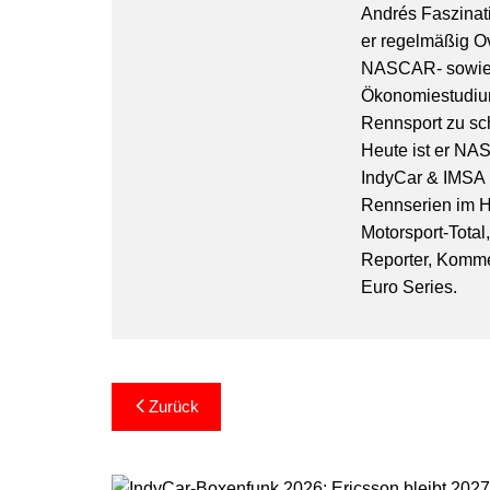
Andrés Faszinati
er regelmäßig O
NASCAR- sowie 
Ökonomiestudiu
Rennsport zu sc
Heute ist er NA
IndyCar & IMSA l
Rennserien im Hi
Motorsport-Total
Reporter, Komm
Euro Series.
Beitragsnavigation
Zurück