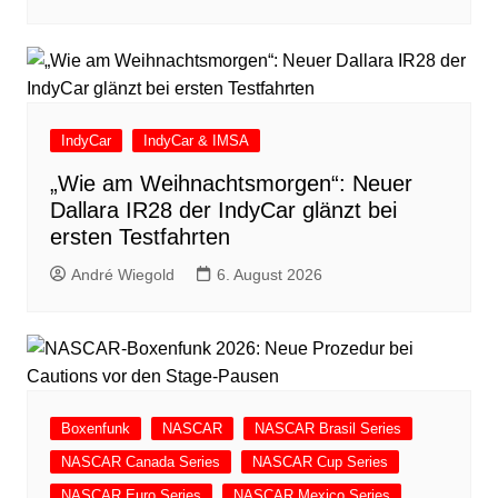
IndyCar
IndyCar & IMSA
„Wie am Weihnachtsmorgen“: Neuer
Dallara IR28 der IndyCar glänzt bei
ersten Testfahrten
André Wiegold
6. August 2026
Boxenfunk
NASCAR
NASCAR Brasil Series
NASCAR Canada Series
NASCAR Cup Series
NASCAR Euro Series
NASCAR Mexico Series