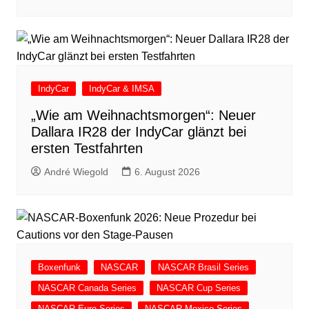
IndyCar
IndyCar & IMSA
„Wie am Weihnachtsmorgen“: Neuer
Dallara IR28 der IndyCar glänzt bei
ersten Testfahrten
André Wiegold
6. August 2026
Boxenfunk
NASCAR
NASCAR Brasil Series
NASCAR Canada Series
NASCAR Cup Series
NASCAR Euro Series
NASCAR Mexico Series