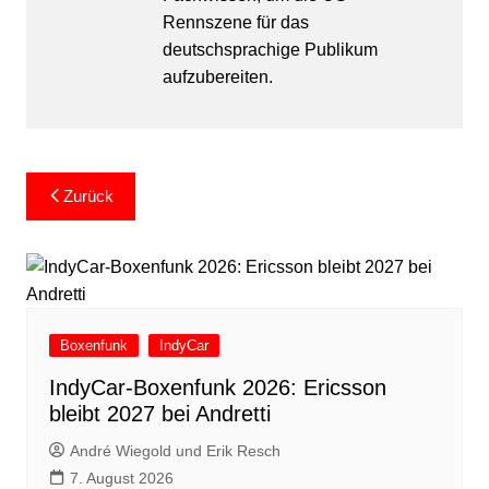
Rennszene für das
deutschsprachige Publikum
aufzubereiten.
Beitragsnavigation
Zurück
Boxenfunk
IndyCar
IndyCar-Boxenfunk 2026: Ericsson
bleibt 2027 bei Andretti
André Wiegold und Erik Resch
7. August 2026