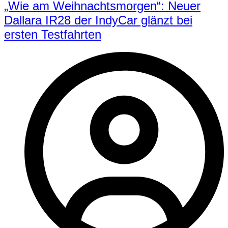
„Wie am Weihnachtsmorgen“: Neuer
Dallara IR28 der IndyCar glänzt bei
ersten Testfahrten