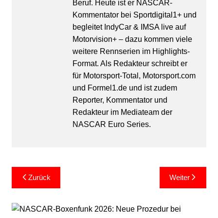
Beruf. Heute ist er NASCAR-
Kommentator bei Sportdigital1+ und
begleitet IndyCar & IMSA live auf
Motorvision+ – dazu kommen viele
weitere Rennserien im Highlights-
Format. Als Redakteur schreibt er
für Motorsport-Total, Motorsport.com
und Formel1.de und ist zudem
Reporter, Kommentator und
Redakteur im Mediateam der
NASCAR Euro Series.
Beitragsnavigation
Zurück
Weiter