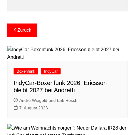
Beitragsnavigation
Zurück
Boxenfunk
IndyCar
IndyCar-Boxenfunk 2026: Ericsson
bleibt 2027 bei Andretti
André Wiegold und Erik Resch
7. August 2026