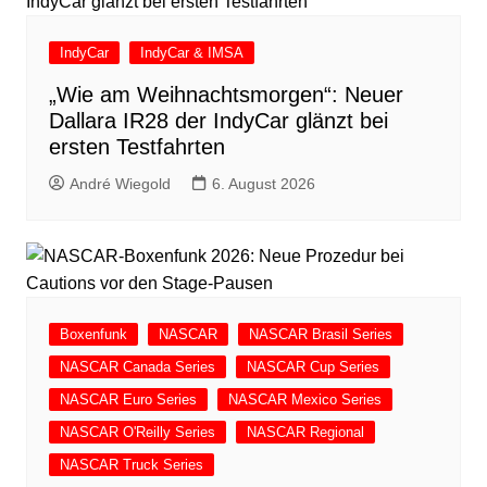
IndyCar
IndyCar & IMSA
„Wie am Weihnachtsmorgen“: Neuer
Dallara IR28 der IndyCar glänzt bei
ersten Testfahrten
André Wiegold
6. August 2026
Boxenfunk
NASCAR
NASCAR Brasil Series
NASCAR Canada Series
NASCAR Cup Series
NASCAR Euro Series
NASCAR Mexico Series
NASCAR O'Reilly Series
NASCAR Regional
NASCAR Truck Series