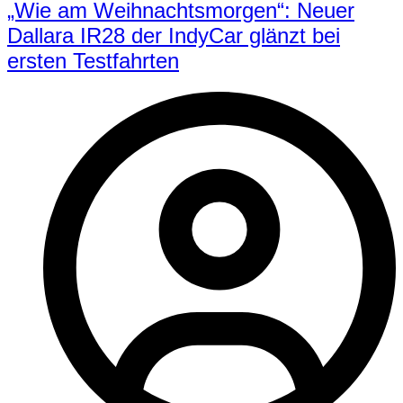
„Wie am Weihnachtsmorgen“: Neuer
Dallara IR28 der IndyCar glänzt bei
ersten Testfahrten