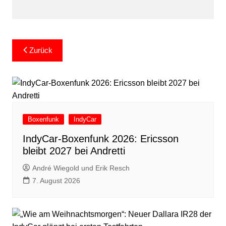
Beitragsnavigation
Zurück
Boxenfunk
IndyCar
IndyCar-Boxenfunk 2026: Ericsson
bleibt 2027 bei Andretti
André Wiegold und Erik Resch
7. August 2026