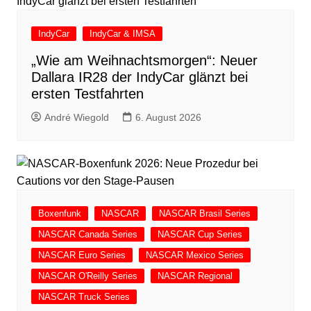
IndyCar
IndyCar & IMSA
„Wie am Weihnachtsmorgen“: Neuer
Dallara IR28 der IndyCar glänzt bei
ersten Testfahrten
André Wiegold
6. August 2026
Boxenfunk
NASCAR
NASCAR Brasil Series
NASCAR Canada Series
NASCAR Cup Series
NASCAR Euro Series
NASCAR Mexico Series
NASCAR O'Reilly Series
NASCAR Regional
NASCAR Truck Series