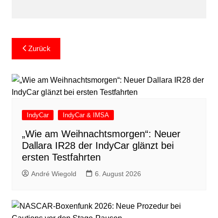
Beitragsnavigation
Zurück
IndyCar
IndyCar & IMSA
„Wie am Weihnachtsmorgen“: Neuer
Dallara IR28 der IndyCar glänzt bei
ersten Testfahrten
André Wiegold
6. August 2026