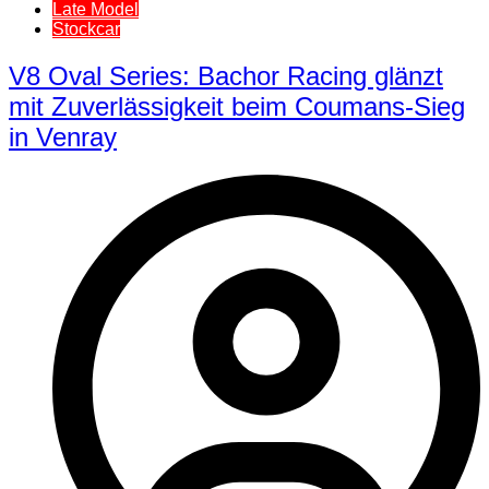
Late Model
Stockcar
V8 Oval Series: Bachor Racing glänzt
mit Zuverlässigkeit beim Coumans-Sieg
in Venray