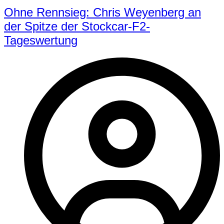
Ohne Rennsieg: Chris Weyenberg an
der Spitze der Stockcar-F2-
Tageswertung