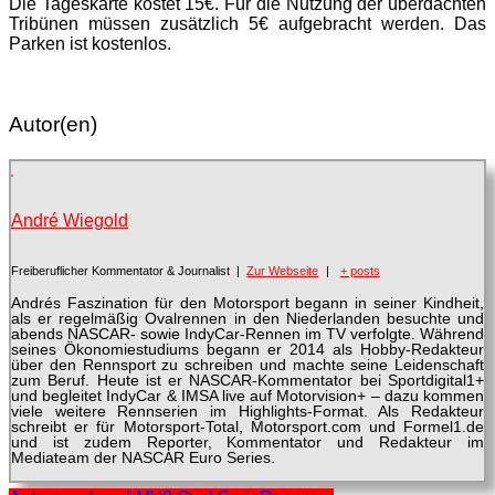
Die Tageskarte kostet 15€. Für die Nutzung der überdachten
Tribünen müssen zusätzlich 5€ aufgebracht werden. Das
Parken ist kostenlos.
Autor(en)
André Wiegold
Freiberuflicher Kommentator & Journalist
|
Zur Webseite
|
+ posts
Andrés Faszination für den Motorsport begann in seiner Kindheit,
als er regelmäßig Ovalrennen in den Niederlanden besuchte und
abends NASCAR- sowie IndyCar-Rennen im TV verfolgte. Während
seines Ökonomiestudiums begann er 2014 als Hobby-Redakteur
über den Rennsport zu schreiben und machte seine Leidenschaft
zum Beruf. Heute ist er NASCAR-Kommentator bei Sportdigital1+
und begleitet IndyCar & IMSA live auf Motorvision+ – dazu kommen
viele weitere Rennserien im Highlights-Format. Als Redakteur
schreibt er für Motorsport-Total, Motorsport.com und Formel1.de
und ist zudem Reporter, Kommentator und Redakteur im
Mediateam der NASCAR Euro Series.