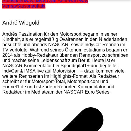
Autospeedway
LMV8 Oval Serie
Raceway
Venray
Saisonauftakt
André Wiegold
Andrés Faszination für den Motorsport begann in seiner
Kindheit, als er regelmäßig Ovalrennen in den Niederlanden
besuchte und abends NASCAR- sowie IndyCar-Rennen im
TV verfolgte. Während seines Ökonomiestudiums begann er
2014 als Hobby-Redakteur über den Rennsport zu schreiben
und machte seine Leidenschaft zum Beruf. Heute ist er
NASCAR-Kommentator bei Sportdigital1+ und begleitet
IndyCar & IMSA live auf Motorvision+ – dazu kommen viele
weitere Rennserien im Highlights-Format. Als Redakteur
schreibt er für Motorsport-Total, Motorsport.com und
Formel1.de und ist zudem Reporter, Kommentator und
Redakteur im Mediateam der NASCAR Euro Series.
Beitragsnavigation