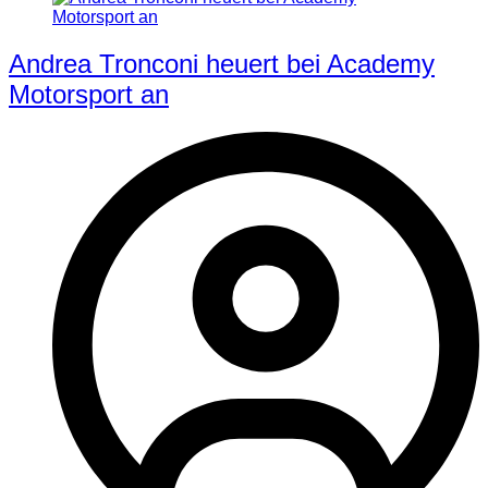
Andrea Tronconi heuert bei Academy
Motorsport an