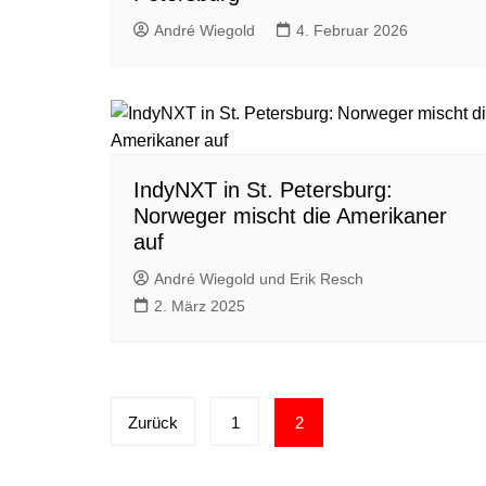
André Wiegold
4. Februar 2026
IndyNXT in St. Petersburg:
Norweger mischt die Amerikaner
auf
André Wiegold und Erik Resch
2. März 2025
Seitennummerierung
Zurück
1
2
der