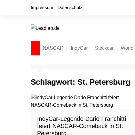
Zum
Impressum
Datenschutz
Inhalt
springen
NASCAR
IndyCar
Stockcar
World 
NASCAR Cup Series
Autospeedway
Sprint
NASCAR O’Reilly Series
Late Model
Dirt L
Schlagwort:
St. Petersburg
NASCAR Truck Series
NASCAR Regional
NASCAR Euro Series
NASCAR Brasil Series
IndyCar-Legende Dario Franchitti
NASCAR Canada Series
feiert NASCAR-Comeback in St.
NASCAR Mexico Series
Petersburg