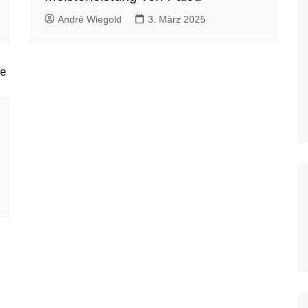
WoO Late Model Series
André Wiegold
3. März 2025