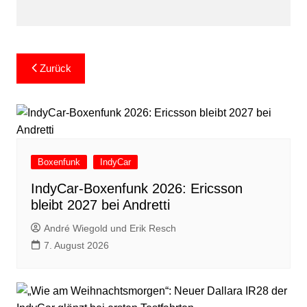
Beitragsnavigation
Zurück
Boxenfunk
IndyCar
IndyCar-Boxenfunk 2026: Ericsson
bleibt 2027 bei Andretti
André Wiegold und Erik Resch
7. August 2026