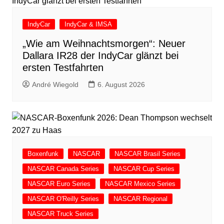
IndyCar
IndyCar & IMSA
„Wie am Weihnachtsmorgen“: Neuer
Dallara IR28 der IndyCar glänzt bei
ersten Testfahrten
André Wiegold
6. August 2026
Boxenfunk
NASCAR
NASCAR Brasil Series
NASCAR Canada Series
NASCAR Cup Series
NASCAR Euro Series
NASCAR Mexico Series
NASCAR O'Reilly Series
NASCAR Regional
NASCAR Truck Series