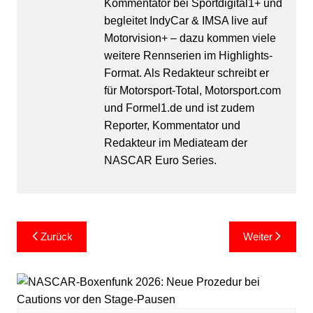
Kommentator bei Sportdigital1+ und
begleitet IndyCar & IMSA live auf
Motorvision+ – dazu kommen viele
weitere Rennserien im Highlights-
Format. Als Redakteur schreibt er
für Motorsport-Total, Motorsport.com
und Formel1.de und ist zudem
Reporter, Kommentator und
Redakteur im Mediateam der
NASCAR Euro Series.
Beitragsnavigation
Zurück
Weiter