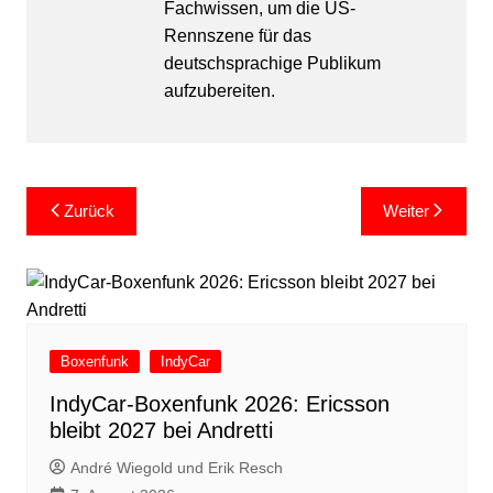
Fachwissen, um die US-
Rennszene für das
deutschsprachige Publikum
aufzubereiten.
Beitragsnavigation
Zurück
Weiter
Boxenfunk
IndyCar
IndyCar-Boxenfunk 2026: Ericsson
bleibt 2027 bei Andretti
André Wiegold und Erik Resch