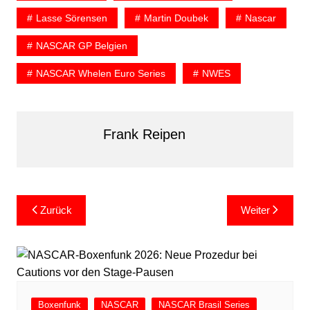
Lasse Sörensen
Martin Doubek
Nascar
NASCAR GP Belgien
NASCAR Whelen Euro Series
NWES
Frank Reipen
Beitragsnavigation
Zurück
Weiter
Boxenfunk
NASCAR
NASCAR Brasil Series