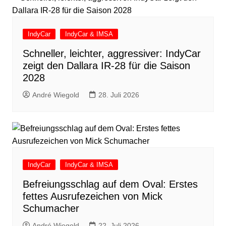
IndyCar
IndyCar & IMSA
Schneller, leichter, aggressiver: IndyCar
zeigt den Dallara IR-28 für die Saison
2028
André Wiegold
28. Juli 2026
IndyCar
IndyCar & IMSA
Befreiungsschlag auf dem Oval: Erstes
fettes Ausrufezeichen von Mick
Schumacher
André Wiegold
22. Juli 2026