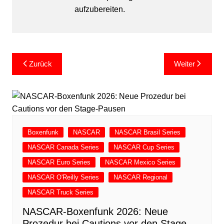
aufzubereiten.
Beitragsnavigation
Zurück
Weiter
Boxenfunk
NASCAR
NASCAR Brasil Series
NASCAR Canada Series
NASCAR Cup Series
NASCAR Euro Series
NASCAR Mexico Series
NASCAR O'Reilly Series
NASCAR Regional
NASCAR Truck Series
NASCAR-Boxenfunk 2026: Neue
Prozedur bei Cautions vor den Stage-