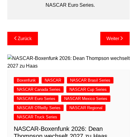
NASCAR Euro Series.
Beitragsnavigation
Zurück
Weiter
Boxenfunk
NASCAR
NASCAR Brasil Series
NASCAR Canada Series
NASCAR Cup Series
NASCAR Euro Series
NASCAR Mexico Series
NASCAR O'Reilly Series
NASCAR Regional
NASCAR Truck Series
NASCAR-Boxenfunk 2026: Dean
Thompson wechselt 2027 zu Haas