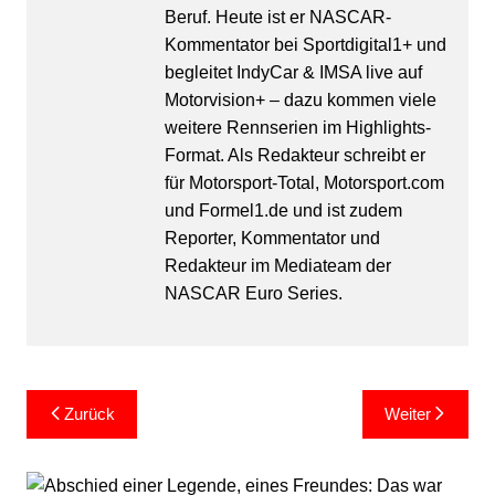
Beruf. Heute ist er NASCAR-
Kommentator bei Sportdigital1+ und
begleitet IndyCar & IMSA live auf
Motorvision+ – dazu kommen viele
weitere Rennserien im Highlights-
Format. Als Redakteur schreibt er
für Motorsport-Total, Motorsport.com
und Formel1.de und ist zudem
Reporter, Kommentator und
Redakteur im Mediateam der
NASCAR Euro Series.
Beitragsnavigation
Zurück
Weiter