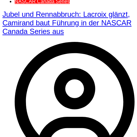
NASCAR Canada Series
Jubel und Rennabbruch: Lacroix glänzt,
Camirand baut Führung in der NASCAR
Canada Series aus