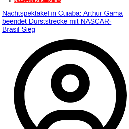
NASCAR Brasil Series
Nachtspektakel in Cuiaba: Arthur Gama
beendet Durststrecke mit NASCAR-
Brasil-Sieg