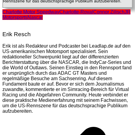
Rennszene für das deutschsprachige Publikum aufzubereiten.
Charlotte Motor Speedway
Charlotte-Roval
Connor Zilisch
JR
Motorsports
Nascar
Erik Resch
Erik ist als Redakteur und Podcaster bei Leadlap.de auf den
US-amerikanischen Motorsport spezialisiert. Sein
redaktioneller Schwerpunkt liegt auf der differenzierten
Berichterstattung über die NASCAR, die IndyCar-Series und
die World of Outlaws. Seinen Einstieg in den Rennsport fand
er ursprünglich durch das ADAC GT Masters und
regelmäßige Besuche am Sachsenring. Auf diesem
Fundament baute er auf. Bevor er sich dem Journalismus
zuwandte, kommentierte er im Simracing-Bereich für Virtual
Racing und die Abgefahren Community. Heute verbindet er
diese praktische Medienerfahrung mit seinem Fachwissen,
um die US-Rennszene für das deutschsprachige Publikum
aufzubereiten.
Beitragsnavigation