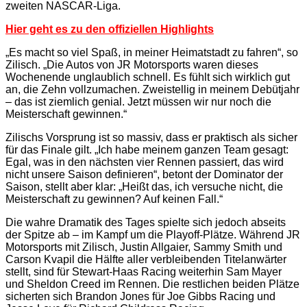
zweiten NASCAR-Liga.
Hier geht es zu den offiziellen Highlights
„Es macht so viel Spaß, in meiner Heimatstadt zu fahren“, so
Zilisch. „Die Autos von JR Motorsports waren dieses
Wochenende unglaublich schnell. Es fühlt sich wirklich gut
an, die Zehn vollzumachen. Zweistellig in meinem Debütjahr
– das ist ziemlich genial. Jetzt müssen wir nur noch die
Meisterschaft gewinnen.“
Zilischs Vorsprung ist so massiv, dass er praktisch als sicher
für das Finale gilt. „Ich habe meinem ganzen Team gesagt:
Egal, was in den nächsten vier Rennen passiert, das wird
nicht unsere Saison definieren“, betont der Dominator der
Saison, stellt aber klar: „Heißt das, ich versuche nicht, die
Meisterschaft zu gewinnen? Auf keinen Fall.“
Die wahre Dramatik des Tages spielte sich jedoch abseits
der Spitze ab – im Kampf um die Playoff-Plätze. Während JR
Motorsports mit Zilisch, Justin Allgaier, Sammy Smith und
Carson Kvapil die Hälfte aller verbleibenden Titelanwärter
stellt, sind für Stewart-Haas Racing weiterhin Sam Mayer
und Sheldon Creed im Rennen. Die restlichen beiden Plätze
sicherten sich Brandon Jones für Joe Gibbs Racing und