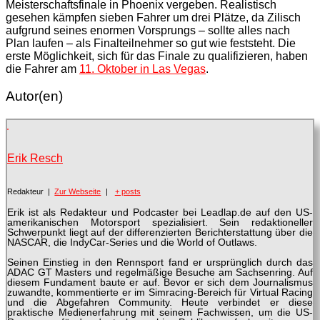
Meisterschaftsfinale in Phoenix vergeben. Realistisch
gesehen kämpfen sieben Fahrer um drei Plätze, da Zilisch
aufgrund seines enormen Vorsprungs – sollte alles nach
Plan laufen – als Finalteilnehmer so gut wie feststeht. Die
erste Möglichkeit, sich für das Finale zu qualifizieren, haben
die Fahrer am
11. Oktober in Las Vegas
.
Autor(en)
Erik Resch
Redakteur
|
Zur Webseite
|
+ posts
Erik ist als Redakteur und Podcaster bei Leadlap.de auf den US-
amerikanischen Motorsport spezialisiert. Sein redaktioneller
Schwerpunkt liegt auf der differenzierten Berichterstattung über die
NASCAR, die IndyCar-Series und die World of Outlaws.
Seinen Einstieg in den Rennsport fand er ursprünglich durch das
ADAC GT Masters und regelmäßige Besuche am Sachsenring. Auf
diesem Fundament baute er auf. Bevor er sich dem Journalismus
zuwandte, kommentierte er im Simracing-Bereich für Virtual Racing
und die Abgefahren Community. Heute verbindet er diese
praktische Medienerfahrung mit seinem Fachwissen, um die US-