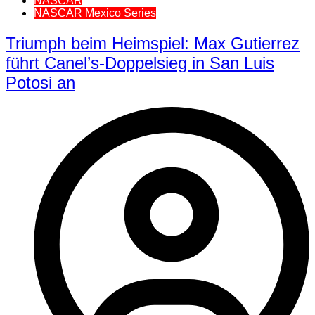
NASCAR
NASCAR Mexico Series
Triumph beim Heimspiel: Max Gutierrez
führt Canel’s-Doppelsieg in San Luis
Potosi an