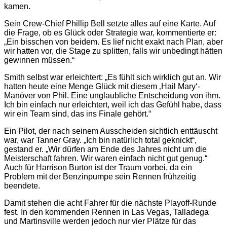
kamen.
Sein Crew-Chief Phillip Bell setzte alles auf eine Karte. Auf
die Frage, ob es Glück oder Strategie war, kommentierte er:
„Ein bisschen von beidem. Es lief nicht exakt nach Plan, aber
wir hatten vor, die Stage zu splitten, falls wir unbedingt hätten
gewinnen müssen.“
Smith selbst war erleichtert: „Es fühlt sich wirklich gut an. Wir
hatten heute eine Menge Glück mit diesem ‚Hail Mary‘-
Manöver von Phil. Eine unglaubliche Entscheidung von ihm.
Ich bin einfach nur erleichtert, weil ich das Gefühl habe, dass
wir ein Team sind, das ins Finale gehört.“
Ein Pilot, der nach seinem Ausscheiden sichtlich enttäuscht
war, war Tanner Gray. „Ich bin natürlich total geknickt“,
gestand er. „Wir dürfen am Ende des Jahres nicht um die
Meisterschaft fahren. Wir waren einfach nicht gut genug.“
Auch für Harrison Burton ist der Traum vorbei, da ein
Problem mit der Benzinpumpe sein Rennen frühzeitig
beendete.
Damit stehen die acht Fahrer für die nächste Playoff-Runde
fest. In den kommenden Rennen in Las Vegas, Talladega
und Martinsville werden jedoch nur vier Plätze für das