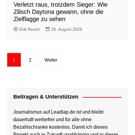
Verletzt raus, trotzdem Sieger: Wie
Zilisch Daytona gewann, ohne die
Zielflagge zu sehen
Erik Resch
25. August 2025
Seitennummerierung
1
2
Weiter
der
Beiträge
Beitragen & Unterstützen
Journalismus auf Leadlap.de ist und bleibt
dauerhaft werbefrei und für alle ohne
Bezahlschranke kostenlos. Damit ich dieses
Projekt auch in Zukunft unabhängig und in dieser