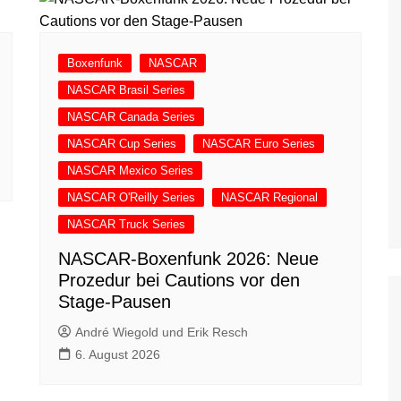
Boxenfunk
NASCAR
NASCAR Brasil Series
NASCAR Canada Series
NASCAR Cup Series
NASCAR Euro Series
NASCAR Mexico Series
NASCAR O'Reilly Series
NASCAR Regional
NASCAR Truck Series
NASCAR-Boxenfunk 2026: Neue
Prozedur bei Cautions vor den
Stage-Pausen
André Wiegold und Erik Resch
6. August 2026