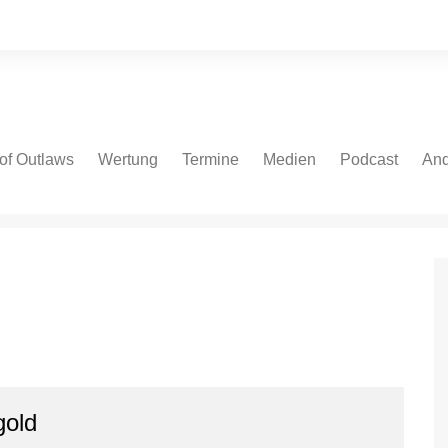
of Outlaws
Wertung
Termine
Medien
Podcast
And
 Cars
NASCAR Cup Series
NASCAR Cup Series
Fotos
Spotify
Bei
ate Models
NASCAR Euro V8GP
NASCAR O’Reilly Series
Videos
Apple
NASCAR Euro OPEN
NASCAR Truck Series
Podcast.de
IndyCar
NASCAR Euro Series
Amazon
V8 Oval Series
IndyCar
YouTube
V8 Oval Series
Autospeedway
gold
WoO Sprint Car Series