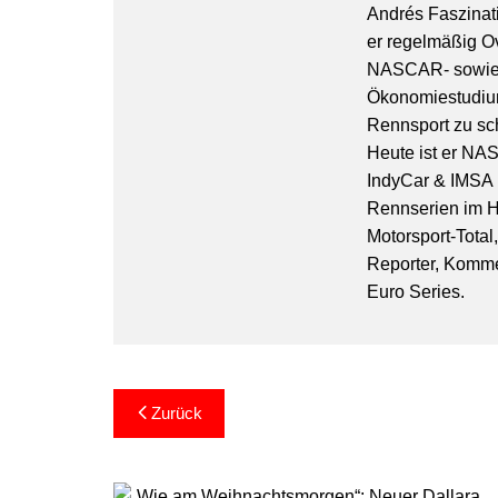
Andrés Faszinati
er regelmäßig O
NASCAR- sowie 
Ökonomiestudiu
Rennsport zu sc
Heute ist er NA
IndyCar & IMSA l
Rennserien im Hi
Motorsport-Total
Reporter, Komm
Euro Series.
Beitragsnavigation
Zurück