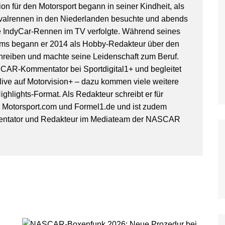
on für den Motorsport begann in seiner Kindheit, als
WoO Late Model Series
valrennen in den Niederlanden besuchte und abends
IndyCar-Rennen im TV verfolgte. Während seines
ms begann er 2014 als Hobby-Redakteur über den
hreiben und machte seine Leidenschaft zum Beruf.
SCAR-Kommentator bei Sportdigital1+ und begleitet
ive auf Motorvision+ – dazu kommen viele weitere
ghlights-Format. Als Redakteur schreibt er für
, Motorsport.com und Formel1.de und ist zudem
entator und Redakteur im Mediateam der NASCAR