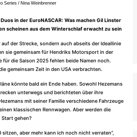
 Series / Nina Weinbrenner
WoO Late Model Series
en Duos in der EuroNASCAR: Was machen Gil Linster
en scheinen aus dem Winterschlaf erwacht zu sein
auf der Strecke, sondern auch abseits der Ideallinie
ren sie gemeinsam für Hendriks Motorsport in der
te für die Saison 2025 fehlen beide Namen noch.
 die gemeinsam Zeit in den USA verbrachten.
Pläne könnte bald ein Ende haben. Sowohl Hezemans
trecken unterwegs und berichteten über ihre
 Hezemans mit seiner Familie verschiedene Fahrzeuge
 einen klassischen Rennwagen. Aber werden die
 Start gehen?
 sitzen, aber mehr kann ich noch nicht verraten”,