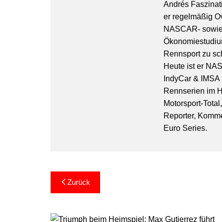
Andrés Faszinati
er regelmäßig O
NASCAR- sowie 
Ökonomiestudiu
Rennsport zu sc
Heute ist er NA
IndyCar & IMSA l
Rennserien im Hi
Motorsport-Total
Reporter, Komm
Euro Series.
Beitragsnavigation
Zurück