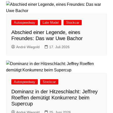
Autospeedway
Late Model
Stockcar
Abschied einer Legende, eines
Freundes: Das war Uwe Bachor
André Wiegold
17. Juli 2026
Autospeedway
Stockcar
Dominanz in der Hitzeschlacht: Jeffrey
Roeffen demütigt Konkurrenz beim
Supercup
André Wiegold
25. Juni 2026