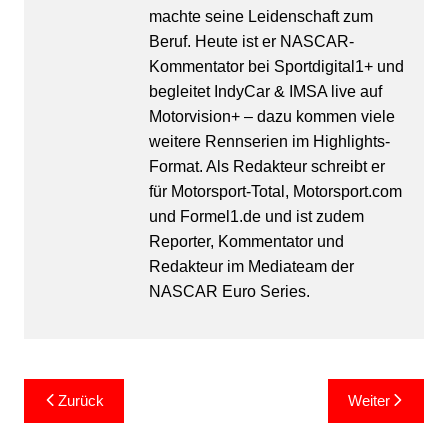
machte seine Leidenschaft zum
Beruf. Heute ist er NASCAR-
Kommentator bei Sportdigital1+ und
begleitet IndyCar & IMSA live auf
Motorvision+ – dazu kommen viele
weitere Rennserien im Highlights-
Format. Als Redakteur schreibt er
für Motorsport-Total, Motorsport.com
und Formel1.de und ist zudem
Reporter, Kommentator und
Redakteur im Mediateam der
NASCAR Euro Series.
Beitragsnavigation
Zurück
Weiter