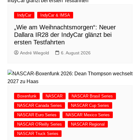
IndyCar
IndyCar & IMSA
„Wie am Weihnachtsmorgen“: Neuer
Dallara IR28 der IndyCar glänzt bei
ersten Testfahrten
André Wiegold
6. August 2026
Boxenfunk
NASCAR
NASCAR Brasil Series
NASCAR Canada Series
NASCAR Cup Series
NASCAR Euro Series
NASCAR Mexico Series
NASCAR O'Reilly Series
NASCAR Regional
NASCAR Truck Series