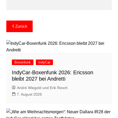
Beitragsnavigation
Zurück
Boxenfunk
IndyCar
IndyCar-Boxenfunk 2026: Ericsson
bleibt 2027 bei Andretti
André Wiegold und Erik Resch
7. August 2026