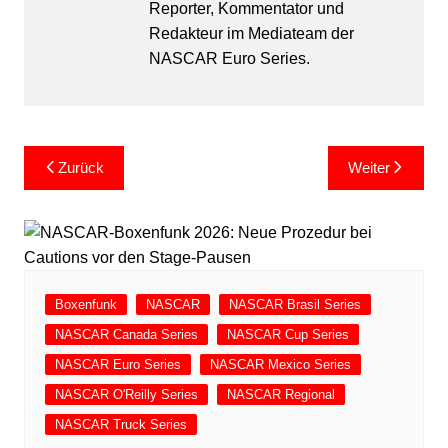
Reporter, Kommentator und
Redakteur im Mediateam der
NASCAR Euro Series.
Beitragsnavigation
Zurück
Weiter
Boxenfunk
NASCAR
NASCAR Brasil Series
NASCAR Canada Series
NASCAR Cup Series
NASCAR Euro Series
NASCAR Mexico Series
NASCAR O'Reilly Series
NASCAR Regional
NASCAR Truck Series