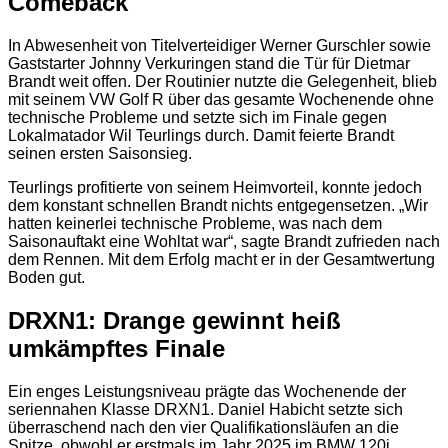
Comeback
In Abwesenheit von Titelverteidiger Werner Gurschler sowie
Gaststarter Johnny Verkuringen stand die Tür für Dietmar
Brandt weit offen. Der Routinier nutzte die Gelegenheit, blieb
mit seinem VW Golf R über das gesamte Wochenende ohne
technische Probleme und setzte sich im Finale gegen
Lokalmatador Wil Teurlings durch. Damit feierte Brandt
seinen ersten Saisonsieg.
Teurlings profitierte von seinem Heimvorteil, konnte jedoch
dem konstant schnellen Brandt nichts entgegensetzen. „Wir
hatten keinerlei technische Probleme, was nach dem
Saisonauftakt eine Wohltat war“, sagte Brandt zufrieden nach
dem Rennen. Mit dem Erfolg macht er in der Gesamtwertung
Boden gut.
DRXN1: Drange gewinnt heiß
umkämpftes Finale
Ein enges Leistungsniveau prägte das Wochenende der
seriennahen Klasse DRXN1. Daniel Habicht setzte sich
überraschend nach den vier Qualifikationsläufen an die
Spitze, obwohl er erstmals im Jahr 2025 im BMW 120i