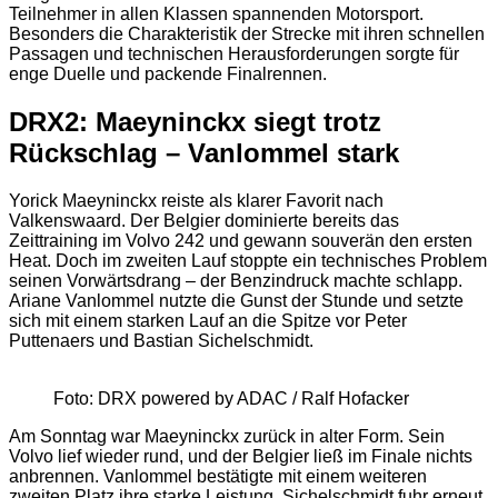
Teilnehmer in allen Klassen spannenden Motorsport.
Besonders die Charakteristik der Strecke mit ihren schnellen
Passagen und technischen Herausforderungen sorgte für
enge Duelle und packende Finalrennen.
DRX2: Maeyninckx siegt trotz
Rückschlag – Vanlommel stark
Yorick Maeyninckx reiste als klarer Favorit nach
Valkenswaard. Der Belgier dominierte bereits das
Zeittraining im Volvo 242 und gewann souverän den ersten
Heat. Doch im zweiten Lauf stoppte ein technisches Problem
seinen Vorwärtsdrang – der Benzindruck machte schlapp.
Ariane Vanlommel nutzte die Gunst der Stunde und setzte
sich mit einem starken Lauf an die Spitze vor Peter
Puttenaers und Bastian Sichelschmidt.
Foto: DRX powered by ADAC / Ralf Hofacker
Am Sonntag war Maeyninckx zurück in alter Form. Sein
Volvo lief wieder rund, und der Belgier ließ im Finale nichts
anbrennen. Vanlommel bestätigte mit einem weiteren
zweiten Platz ihre starke Leistung, Sichelschmidt fuhr erneut