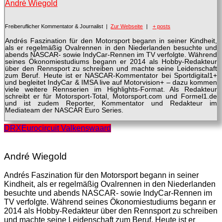
André Wiegold
Freiberuflicher Kommentator & Journalist
|
Zur Webseite
|
+ posts
Andrés Faszination für den Motorsport begann in seiner Kindheit,
als er regelmäßig Ovalrennen in den Niederlanden besuchte und
abends NASCAR- sowie IndyCar-Rennen im TV verfolgte. Während
seines Ökonomiestudiums begann er 2014 als Hobby-Redakteur
über den Rennsport zu schreiben und machte seine Leidenschaft
zum Beruf. Heute ist er NASCAR-Kommentator bei Sportdigital1+
und begleitet IndyCar & IMSA live auf Motorvision+ – dazu kommen
viele weitere Rennserien im Highlights-Format. Als Redakteur
schreibt er für Motorsport-Total, Motorsport.com und Formel1.de
und ist zudem Reporter, Kommentator und Redakteur im
Mediateam der NASCAR Euro Series.
DRX
Eurocircuit Valkenswaard
André Wiegold
Andrés Faszination für den Motorsport begann in seiner
Kindheit, als er regelmäßig Ovalrennen in den Niederlanden
besuchte und abends NASCAR- sowie IndyCar-Rennen im
TV verfolgte. Während seines Ökonomiestudiums begann er
2014 als Hobby-Redakteur über den Rennsport zu schreiben
und machte seine Leidenschaft zum Beruf. Heute ist er