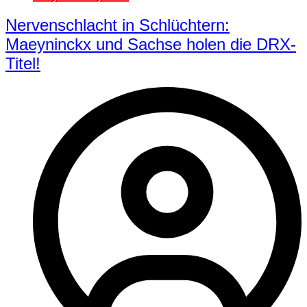
Nervenschlacht in Schlüchtern:
Maeyninckx und Sachse holen die DRX-
Titel!