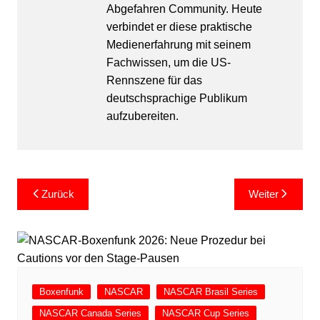
Abgefahren Community. Heute
verbindet er diese praktische
Medienerfahrung mit seinem
Fachwissen, um die US-
Rennszene für das
deutschsprachige Publikum
aufzubereiten.
Beitragsnavigation
Zurück
Weiter
Boxenfunk
NASCAR
NASCAR Brasil Series
NASCAR Canada Series
NASCAR Cup Series