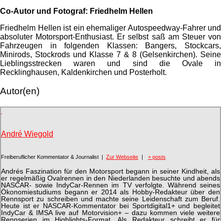
Co-Autor und Fotograf: Friedhelm Hellen
Friedhelm Hellen ist ein ehemaliger Autospeedway-Fahrer und
absoluter Motorsport-Enthusiast. Er selbst saß am Steuer von
Fahrzeugen in folgenden Klassen: Bangers, Stockcars,
Minirods, Stockrods und Klasse 7 & 8 (Gelsenkirchen). Seine
Lieblingsstrecken waren und sind die Ovale in
Recklinghausen, Kaldenkirchen und Posterholt.
Autor(en)
André Wiegold
Freiberuflicher Kommentator & Journalist
|
Zur Webseite
|
+ posts
Andrés Faszination für den Motorsport begann in seiner Kindheit, als
er regelmäßig Ovalrennen in den Niederlanden besuchte und abends
NASCAR- sowie IndyCar-Rennen im TV verfolgte. Während seines
Ökonomiestudiums begann er 2014 als Hobby-Redakteur über den
Rennsport zu schreiben und machte seine Leidenschaft zum Beruf.
Heute ist er NASCAR-Kommentator bei Sportdigital1+ und begleitet
IndyCar & IMSA live auf Motorvision+ – dazu kommen viele weitere
Rennserien im Highlights-Format. Als Redakteur schreibt er für