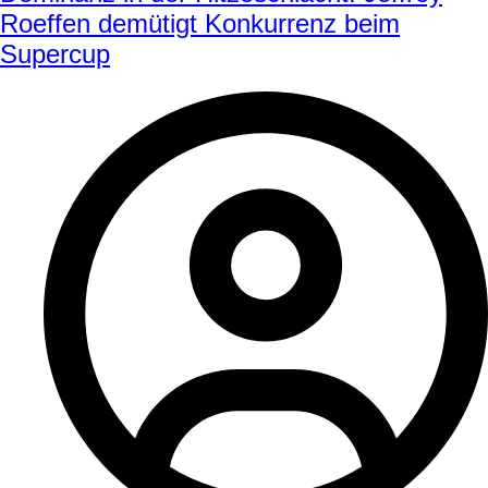
Roeffen demütigt Konkurrenz beim
Supercup