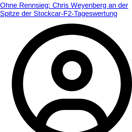
Ohne Rennsieg: Chris Weyenberg an der
Spitze der Stockcar-F2-Tageswertung