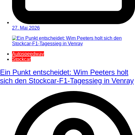
27. Mai 2026
Autospeedway
Stockcar
Ein Punkt entscheidet: Wim Peeters holt
sich den Stockcar-F1-Tagessieg in Venray