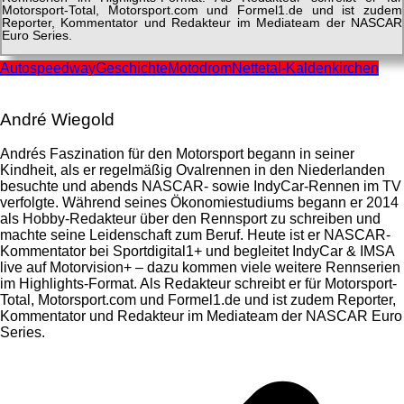
Motorsport-Total, Motorsport.com und Formel1.de und ist zudem
Reporter, Kommentator und Redakteur im Mediateam der NASCAR
Euro Series.
Autospeedway
Geschichte
Motodrom
Nettetal-Kaldenkirchen
André Wiegold
Andrés Faszination für den Motorsport begann in seiner
Kindheit, als er regelmäßig Ovalrennen in den Niederlanden
besuchte und abends NASCAR- sowie IndyCar-Rennen im TV
verfolgte. Während seines Ökonomiestudiums begann er 2014
als Hobby-Redakteur über den Rennsport zu schreiben und
machte seine Leidenschaft zum Beruf. Heute ist er NASCAR-
Kommentator bei Sportdigital1+ und begleitet IndyCar & IMSA
live auf Motorvision+ – dazu kommen viele weitere Rennserien
im Highlights-Format. Als Redakteur schreibt er für Motorsport-
Total, Motorsport.com und Formel1.de und ist zudem Reporter,
Kommentator und Redakteur im Mediateam der NASCAR Euro
Series.
Beitragsnavigation