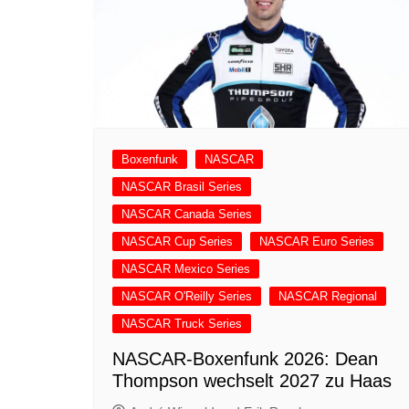
Boxenfunk
NASCAR
NASCAR Brasil Series
NASCAR Canada Series
NASCAR Cup Series
NASCAR Euro Series
NASCAR Mexico Series
NASCAR O'Reilly Series
NASCAR Regional
NASCAR Truck Series
NASCAR-Boxenfunk 2026: Dean
Thompson wechselt 2027 zu Haas