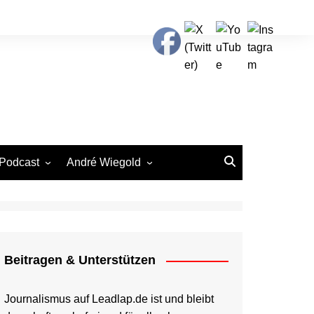
Podcast
André Wiegold
Spotify
Beitragen & Unterstützen
Apple
Podcast.de
Beitragen & Unterstützen
Amazon
YouTube
Journalismus auf Leadlap.de ist und bleibt