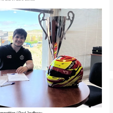
Autospeedway
WoO Sprint Car Series
WoO Late Model Series
petition / Paul Jouffreau