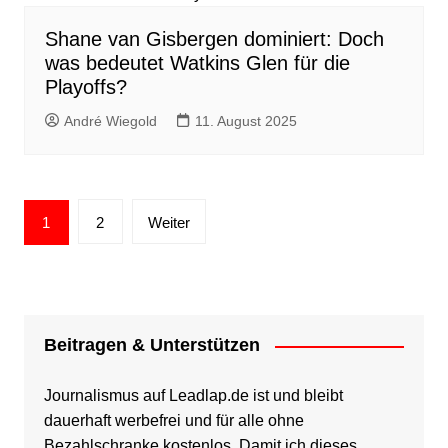
Shane van Gisbergen dominiert: Doch
was bedeutet Watkins Glen für die
Playoffs?
André Wiegold
11. August 2025
Seitennummerierung
1
2
Weiter
der
Beiträge
Beitragen & Unterstützen
Journalismus auf Leadlap.de ist und bleibt
dauerhaft werbefrei und für alle ohne
Bezahlschranke kostenlos. Damit ich dieses