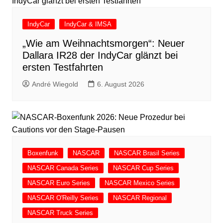
IndyCar
IndyCar & IMSA
„Wie am Weihnachtsmorgen“: Neuer
Dallara IR28 der IndyCar glänzt bei
ersten Testfahrten
André Wiegold
6. August 2026
Boxenfunk
NASCAR
NASCAR Brasil Series
NASCAR Canada Series
NASCAR Cup Series
NASCAR Euro Series
NASCAR Mexico Series
NASCAR O'Reilly Series
NASCAR Regional
NASCAR Truck Series