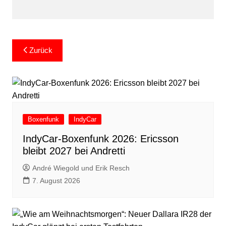
Beitragsnavigation
Zurück
Boxenfunk
IndyCar
IndyCar-Boxenfunk 2026: Ericsson
bleibt 2027 bei Andretti
André Wiegold und Erik Resch
7. August 2026