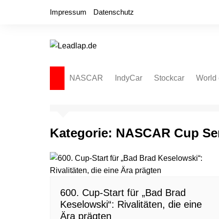
Zum
Impressum
Datenschutz
Inhalt
springen
NASCAR
IndyCar
Stockcar
World 
NASCAR Cup Series
Autospeedway
Sprint
NASCAR O’Reilly Series
Late Model
Dirt L
Kategorie:
NASCAR Cup Ser
NASCAR Truck Series
NASCAR Regional
NASCAR Euro Series
NASCAR Brasil Series
600. Cup-Start für „Bad Brad
NASCAR Canada Series
Keselowski“: Rivalitäten, die eine
NASCAR Mexico Series
Ära prägten