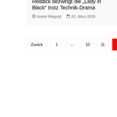
Reddick bezwingt die „Lady in
Black“ trotz Technik-Drama
André Wiegold
23. März 2026
Seitennummerierung
Zurück
1
…
10
11
der
Beiträge