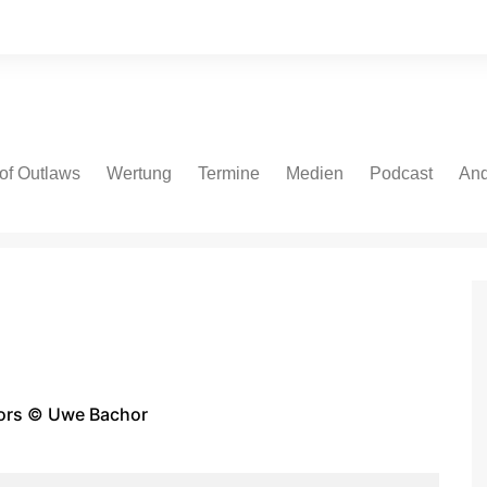
of Outlaws
Wertung
Termine
Medien
Podcast
And
 Cars
NASCAR Cup Series
NASCAR Cup Series
Fotos
Spotify
Bei
ate Models
NASCAR Euro V8GP
NASCAR O’Reilly Series
Videos
Apple
NASCAR Euro OPEN
NASCAR Truck Series
Podcast.de
IndyCar
NASCAR Euro Series
Amazon
V8 Oval Series
IndyCar
YouTube
V8 Oval Series
tors © Uwe Bachor
Autospeedway
WoO Sprint Car Series