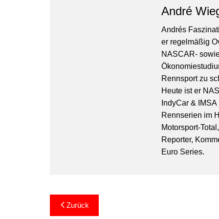
André Wie
Andrés Faszinati
er regelmäßig O
NASCAR- sowie 
Ökonomiestudiu
Rennsport zu sc
Heute ist er NA
IndyCar & IMSA l
Rennserien im Hi
Motorsport-Total
Reporter, Komm
Euro Series.
Beitragsnavigation
Zurück