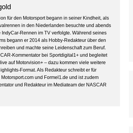
WoO Late Model Series
gold
on für den Motorsport begann in seiner Kindheit, als
valrennen in den Niederlanden besuchte und abends
IndyCar-Rennen im TV verfolgte. Während seines
ms begann er 2014 als Hobby-Redakteur über den
hreiben und machte seine Leidenschaft zum Beruf.
SCAR-Kommentator bei Sportdigital1+ und begleitet
ive auf Motorvision+ – dazu kommen viele weitere
ghlights-Format. Als Redakteur schreibt er für
, Motorsport.com und Formel1.de und ist zudem
entator und Redakteur im Mediateam der NASCAR