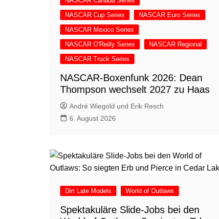
NASCAR Canada Series
NASCAR Cup Series
NASCAR Euro Series
NASCAR Mexico Series
NASCAR O'Reilly Series
NASCAR Regional
NASCAR Truck Series
NASCAR-Boxenfunk 2026: Dean
Thompson wechselt 2027 zu Haas
André Wiegold und Erik Resch
6. August 2026
Dirt Late Models
World of Outlaws
Spektakuläre Slide-Jobs bei den