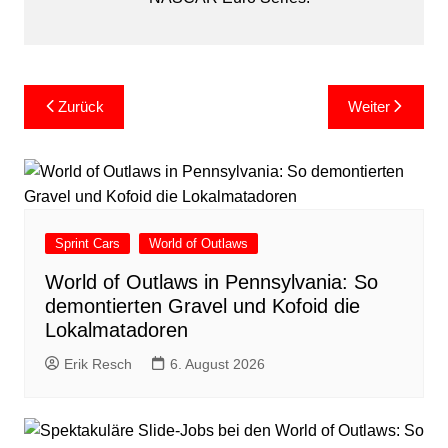
Beitragsnavigation
Zurück
Weiter
Sprint Cars
World of Outlaws
World of Outlaws in Pennsylvania: So
demontierten Gravel und Kofoid die
Lokalmatadoren
Erik Resch
6. August 2026