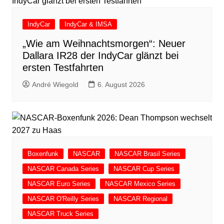
IndyCar
IndyCar & IMSA
„Wie am Weihnachtsmorgen“: Neuer
Dallara IR28 der IndyCar glänzt bei
ersten Testfahrten
André Wiegold
6. August 2026
Boxenfunk
NASCAR
NASCAR Brasil Series
NASCAR Canada Series
NASCAR Cup Series
NASCAR Euro Series
NASCAR Mexico Series
NASCAR O'Reilly Series
NASCAR Regional
NASCAR Truck Series