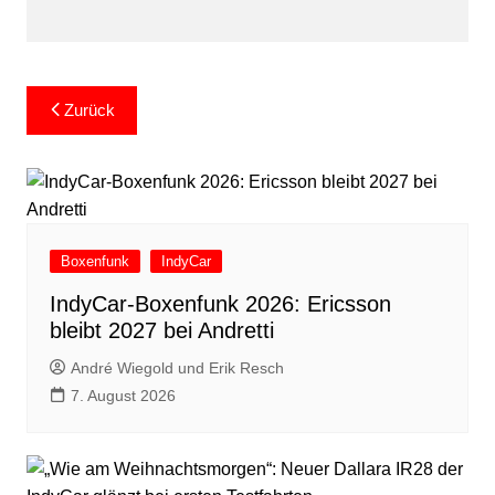
Beitragsnavigation
Zurück
Boxenfunk
IndyCar
IndyCar-Boxenfunk 2026: Ericsson
bleibt 2027 bei Andretti
André Wiegold und Erik Resch
7. August 2026