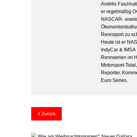
Andrés Faszinati
er regelmäßig O
NASCAR- sowie 
Ökonomiestudiu
Rennsport zu sc
Heute ist er NA
IndyCar & IMSA l
Rennserien im Hi
Motorsport-Total
Reporter, Komm
Euro Series.
Beitragsnavigation
Zurück