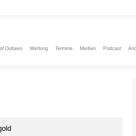
of Outlaws
Wertung
Termine
Medien
Podcast
And
 Cars
NASCAR Cup Series
NASCAR Cup Series
Fotos
Spotify
Bei
ate Models
NASCAR Euro V8GP
NASCAR O’Reilly Series
Videos
Apple
NASCAR Euro OPEN
NASCAR Truck Series
Podcast.de
IndyCar
NASCAR Euro Series
Amazon
V8 Oval Series
IndyCar
YouTube
V8 Oval Series
Autospeedway
gold
WoO Sprint Car Series