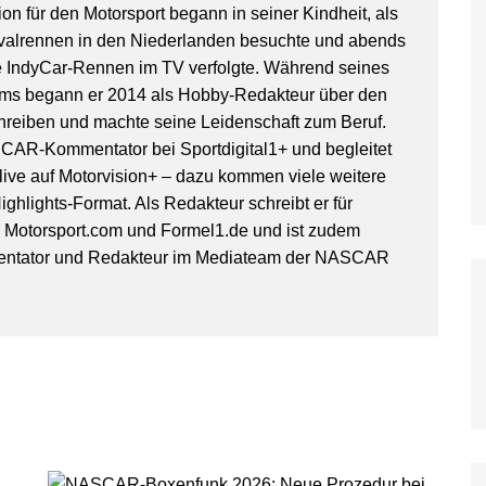
on für den Motorsport begann in seiner Kindheit, als
WoO Late Model Series
valrennen in den Niederlanden besuchte und abends
IndyCar-Rennen im TV verfolgte. Während seines
ms begann er 2014 als Hobby-Redakteur über den
hreiben und machte seine Leidenschaft zum Beruf.
SCAR-Kommentator bei Sportdigital1+ und begleitet
ive auf Motorvision+ – dazu kommen viele weitere
ghlights-Format. Als Redakteur schreibt er für
, Motorsport.com und Formel1.de und ist zudem
entator und Redakteur im Mediateam der NASCAR