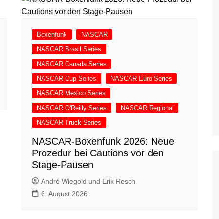
Boxenfunk
NASCAR
NASCAR Brasil Series
NASCAR Canada Series
NASCAR Cup Series
NASCAR Euro Series
NASCAR Mexico Series
NASCAR O'Reilly Series
NASCAR Regional
NASCAR Truck Series
NASCAR-Boxenfunk 2026: Neue
Prozedur bei Cautions vor den
Stage-Pausen
André Wiegold und Erik Resch
6. August 2026