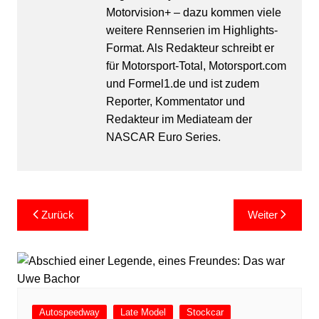
Motorvision+ – dazu kommen viele
weitere Rennserien im Highlights-
Format. Als Redakteur schreibt er
für Motorsport-Total, Motorsport.com
und Formel1.de und ist zudem
Reporter, Kommentator und
Redakteur im Mediateam der
NASCAR Euro Series.
Beitragsnavigation
Zurück
Weiter
Autospeedway
Late Model
Stockcar