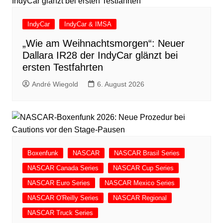
IndyCar
IndyCar & IMSA
„Wie am Weihnachtsmorgen“: Neuer
Dallara IR28 der IndyCar glänzt bei
ersten Testfahrten
André Wiegold
6. August 2026
Boxenfunk
NASCAR
NASCAR Brasil Series
NASCAR Canada Series
NASCAR Cup Series
NASCAR Euro Series
NASCAR Mexico Series
NASCAR O'Reilly Series
NASCAR Regional
NASCAR Truck Series