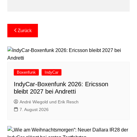
Beitragsnavigation
Zurück
Boxenfunk
IndyCar
IndyCar-Boxenfunk 2026: Ericsson
bleibt 2027 bei Andretti
André Wiegold und Erik Resch
7. August 2026