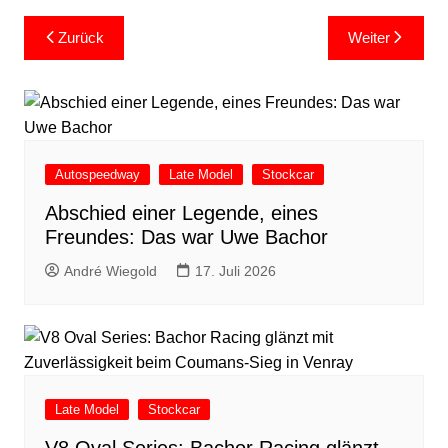
Beitragsnavigation
Zurück
Weiter
Autospeedway
Late Model
Stockcar
Abschied einer Legende, eines
Freundes: Das war Uwe Bachor
André Wiegold
17. Juli 2026
Late Model
Stockcar